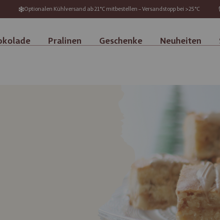
Optionalen Kühlversand ab 21°C mitbestellen – Versandstopp bei >25°C
okolade
Pralinen
Geschenke
Neuheiten