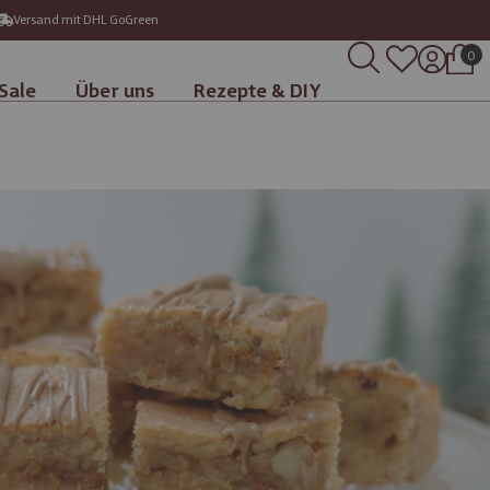
Versand mit DHL GoGreen
0
Sale
Über uns
Rezepte & DIY