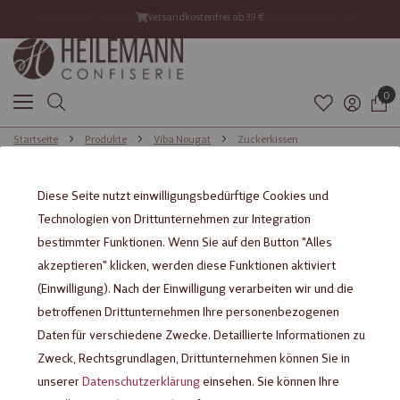
Optionalen Kühlversand ab 21°C mitbestellen – Versandstopp bei >25°C
Versandkostenfrei ab 39 €
Versand mit DHL GoGreen
0
Startseite
Produkte
Viba Nougat
Zuckerkissen
Zuckerkissen
Diese Seite nutzt einwilligungsbedürftige Cookies und
Das Kult-Bonbon aus dem Osten
Technologien von Drittunternehmen zur Integration
bestimmter Funktionen. Wenn Sie auf den Button "Alles
Viba
mit angenehmer Pfefferminznote und
Mintkissen
akzeptieren" klicken, werden diese Funktionen aktiviert
mit erfrischendem Zitronengeschmack sind
Zitronenkissen
(Einwilligung). Nach der Einwilligung verarbeiten wir und die
echte
. Die Bonbons in Kissenform
Kultprodukte des Ostens
betroffenen Drittunternehmen Ihre personenbezogenen
mit
, zergehen auf der Zunge und
extra mürber Konsistenz
Daten für verschiedene Zwecke. Detaillierte Informationen zu
sind unerwartet erfrischend im Geschmack. Kenner der
Zweck, Rechtsgrundlagen, Drittunternehmen können Sie in
traditionsreichen Zuckerkissen –
im Sortiment bei
seit 1960
unserer
Datenschutzerklärung
einsehen. Sie können Ihre
Viba – schwören auf die frische Leichtigkeit und den