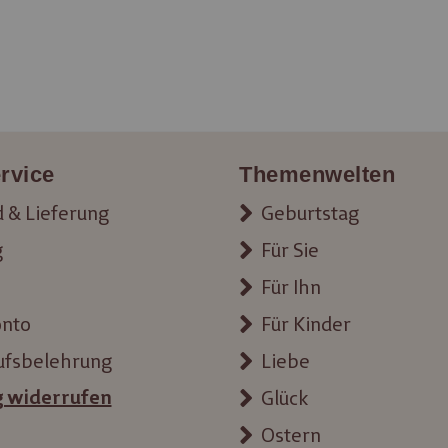
rvice
Themenwelten
 & Lieferung
Geburtstag
g
Für Sie
Für Ihn
onto
Für Kinder
ufsbelehrung
Liebe
g widerrufen
Glück
Ostern