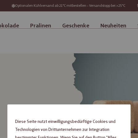
Optionalen Kühlversand ab 21°C mitbestellen – Versandstopp bei >25°C
okolade
Pralinen
Geschenke
Neuheiten
Diese Seite nutzt einwilligungsbedürftige Cookies und
Technologien von Drittunternehmen zur Integration
bestimmter Funktionen. Wenn Sie auf den Button "Alles