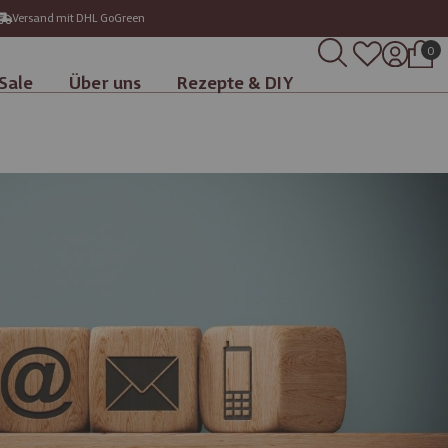
Versand mit DHL GoGreen
0
Sale
Über uns
Rezepte & DIY