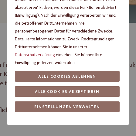
akzeptieren" klicken, werden diese Funktionen aktiviert
(Einwilligung). Nach der Einwilligung verarbeiten wir und
die betroffenen Drittunternehmen Ihre
personenbezogenen Daten für verschiedene Zwecke.
Detaillierte Informationen zu Zweck, Rechtsgrundlagen,
Drittunternehmen können Sie in unserer
Datenschutzerklärung
einsehen. Sie können Ihre
Einwilligung jederzeit widerrufen.
en Fragen zum Unternehmen oder zu unseren Produk
Kontakt mit uns auf.
r
ALLE COOKIES ABLEHNEN
eiten.
ALLE COOKIES AKZEPTIEREN
EINSTELLUNGEN VERWALTEN
ichtfelder.