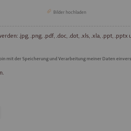
Bilder hochladen
 .jpg, .png, .pdf, .doc, .dot, .xls, .xla, .ppt, .ppt
 bin mit der Speicherung und Verarbeitung meiner Daten einver
n.