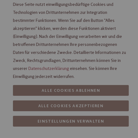
Diese Seite nutzt einwilligungsbedürftige Cookies und
Ob
oder in Kombination mit edler
– Viba
Pur
Schokolade
Technologien von Drittunternehmen zur Integration
Nougat wird Ihnen garantiert auf der Zunge zergehen.
bestimmter Funktionen. Wenn Sie auf den Button "Alles
akzeptieren" klicken, werden diese Funktionen aktiviert
(Einwilligung). Nach der Einwilligung verarbeiten wir und die
Filter
betroffenen Drittunternehmen Ihre personenbezogenen
Daten für verschiedene Zwecke. Detaillierte Informationen zu
Viba Classic Nougat Stange, 50 g
Zweck, Rechtsgrundlagen, Drittunternehmen können Sie in
unserer
Datenschutzerklärung
einsehen. Sie können Ihre
Einwilligung jederzeit widerrufen.
verfügbar
ALLE COOKIES ABLEHNEN
1,69 €
ALLE COOKIES AKZEPTIEREN
Inhalt: 0,050 kg (
33,80 €
/ 1 kg)
Viba Classic Nougat Jumbo 3er Pack,
EINSTELLUNGEN VERWALTEN
150 g