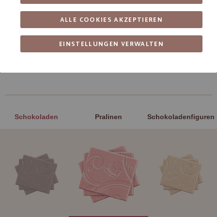
herstellen.
ALLE COOKIES AKZEPTIEREN
Confiserie HEILEMANN – Mehr als
EINSTELLUNGEN VERWALTEN
Schokolade
Schokoladen
Pralinen
Schokoladenfiguren