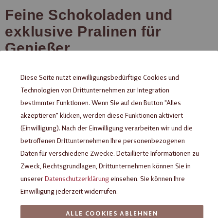
Feine Schokoladen und
exklusive Pralinen für
Genießer
Die besondere Handwerkskunst der
Diese Seite nutzt einwilligungsbedürftige Cookies und
Confiserie HEILEMANN
Technologien von Drittunternehmen zur Integration
bestimmter Funktionen. Wenn Sie auf den Button "Alles
Erleben Sie feinste Schokoladenkunst, die seit fast 70 Jahren
akzeptieren" klicken, werden diese Funktionen aktiviert
(Einwilligung). Nach der Einwilligung verarbeiten wir und die
von der authentischen Leidenschaft des Gründers
Karl
betroffenen Drittunternehmen Ihre personenbezogenen
geprägt ist. Unsere erlesenen
,
Heilemann
Schokoladen
Daten für verschiedene Zwecke. Detaillierte Informationen zu
,
und
entstehen in
Pralinen
Trüffel
Schokoladenfiguren
Zweck, Rechtsgrundlagen, Drittunternehmen können Sie in
liebevoller Handarbeit
nach streng gehüteten Rezepturen.
unserer
Datenschutzerklärung
einsehen. Sie können Ihre
Diese Kreationen sind für
und
echte Kenner
wahre Genießer
Einwilligung jederzeit widerrufen.
gemacht - von Menschen, denen am Herzen liegt, was sie
ALLE COOKIES ABLEHNEN