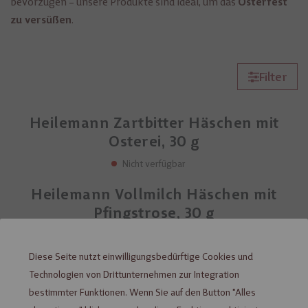
bevorzugen – unsere Produkte sind ideal, um das
Osterfest
.
zu versüßen
Filter
Heilemann Zartbitter Häschen mit
Osterei, 30 g
Nicht verfügbar
Heilemann Vollmilch Häschen mit
Pfingstrose, 30 g
Nicht verfügbar
Diese Seite nutzt einwilligungsbedürftige Cookies und
Technologien von Drittunternehmen zur Integration
bestimmter Funktionen. Wenn Sie auf den Button "Alles