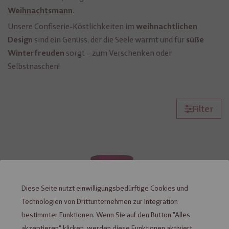
.
Weihnachtsmann
Unsere Confiserie-Köstlichkeiten im
weihnachtlichen
sind ein Genuss, der die Seele wärmt und für
Design
süße
sorgt – zum Verschenken oder
Winterfreuden
Selbstnaschen!
Filter
Diese Seite nutzt einwilligungsbedürftige Cookies und
Technologien von Drittunternehmen zur Integration
bestimmter Funktionen. Wenn Sie auf den Button "Alles
akzeptieren" klicken, werden diese Funktionen aktiviert