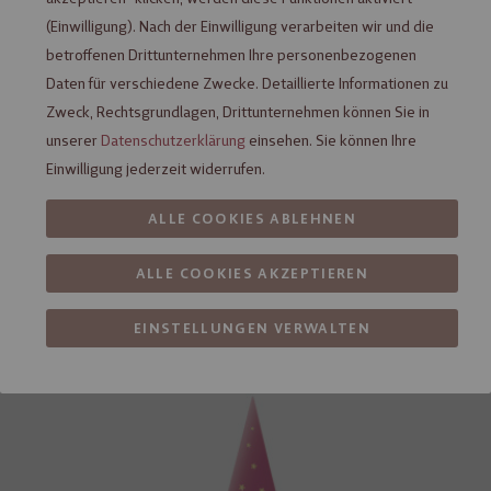
(Einwilligung). Nach der Einwilligung verarbeiten wir und die
betroffenen Drittunternehmen Ihre personenbezogenen
Daten für verschiedene Zwecke. Detaillierte Informationen zu
Zweck, Rechtsgrundlagen, Drittunternehmen können Sie in
unserer
Datenschutzerklärung
einsehen. Sie können Ihre
Einwilligung jederzeit widerrufen.
ALLE COOKIES ABLEHNEN
Heilemann Präsent mit Marc de
ALLE COOKIES AKZEPTIEREN
Champagne-Kugeln, 60 g
Nicht verfügbar
EINSTELLUNGEN VERWALTEN