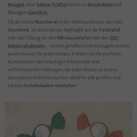
, über
bis hin zu
und
Nougat
Sahne-Trüffel
Knickebein
flüssigem
.
Eierlikör
Ob als kleine
in der Weihnachtszeit, als edles
Nascherei
, als dekoratives Highlight auf der
Geschenk
Festtafel
oder als Füllung für den
oder den
Nikolausstiefel
DIY-
– unsere gefüllten Schokokugeln bieten
Adventskalender
puren Genuss für jeden Anlass. Erleben Sie die perfekte
Kombination aus knackiger Schokolade und
verführerischen Füllungen, die jeden Bissen zu einem
besonderen Erlebnis machen. Ideal für alle großen und
kleinen
!
Schokoladen-Genießer