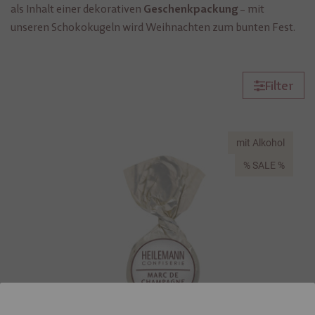
als Inhalt einer dekorativen
– mit
Geschenkpackung
unseren Schokokugeln wird Weihnachten zum bunten Fest.
Filter
mit Alkohol
% SALE %