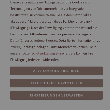
Diese Seite nutzt einwilligungsbedürftige Cookies und
Technologien von Drittunternehmen zur Integration
bestimmter Funktionen. Wenn Sie auf den Button "Alles
akzeptieren" klicken, werden diese Funktionen aktiviert
(Einwilligung). Nach der Einwilligung verarbeiten wir und die
betroffenen Drittunternehmen Ihre personenbezogenen
Heilemann Marc de Champagne-
Daten für verschiedene Zwecke. Detaillierte Informationen zu
Trüffel Praliné-Kugel, 15 g
Zweck, Rechtsgrundlagen, Drittunternehmen können Sie in
Nicht verfügbar
unserer
Datenschutzerklärung
einsehen. Sie können Ihre
Einwilligung jederzeit widerrufen.
mit Alkohol
ALLE COOKIES ABLEHNEN
% SALE %
ALLE COOKIES AKZEPTIEREN
EINSTELLUNGEN VERWALTEN