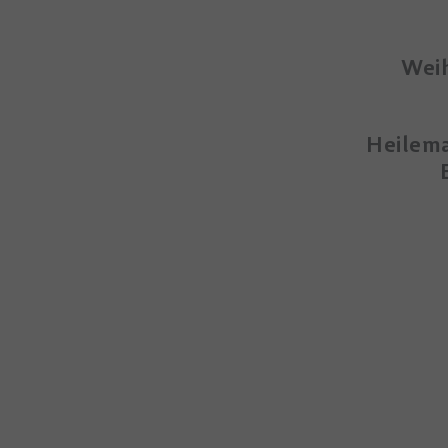
Wei
Ed
Heilem