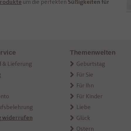
um die perfekten
Produkte
Süßigkeiten für
rvice
Themenwelten
 & Lieferung
Geburtstag
g
Für Sie
Für Ihn
onto
Für Kinder
ufsbelehrung
Liebe
g widerrufen
Glück
Ostern