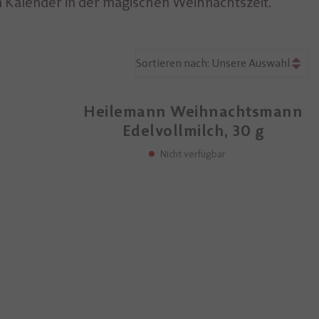
 Kalender in der magischen Weihnachtszeit.
Unsere Auswahl
Unsere Auswahl
Name aufsteigend
Heilemann Weihnachtsmann
Name absteigend
Edelvollmilch, 30 g
Preis aufsteigend
Nicht verfügbar
Preis absteigend
Neuheiten aufsteigend
Neuheiten absteigend