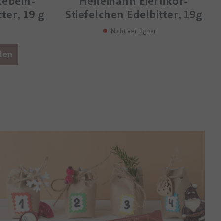
kebein-
Heilemann Eierlikör-
ter, 19 g
Stiefelchen Edelbitter, 19g
Nicht verfügbar
den