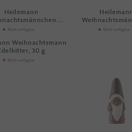
Heilemann
Heileman
hnachtsmännchen
Weihnachtsmä
elvollmilch, 10 g
Edelbitter, 1
Nicht verfügbar
Nicht verfügbar
ann Weihnachtsmann
Edelbitter, 30 g
Nicht verfügbar