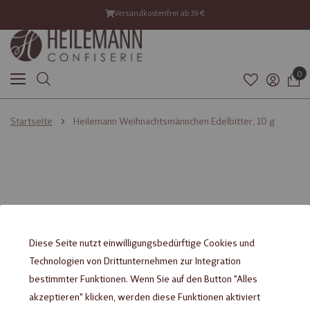
Optionalen Kühlversand ab 21°C mitbestellen – Versandstopp bei >25°C
Versandkostenfrei ab 39 €
Versand mit DHL GoGreen
0
Startseite
Heilemann Weihnachtsmännchen Edelbitter, 10 g
Zum
Zum
Ende
Anfang
der
der
Bildgalerie
Bildgalerie
springen
springen
Diese Seite nutzt einwilligungsbedürftige Cookies und
Technologien von Drittunternehmen zur Integration
bestimmter Funktionen. Wenn Sie auf den Button "Alles
akzeptieren" klicken, werden diese Funktionen aktiviert