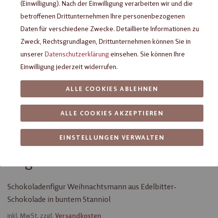
(Einwilligung). Nach der Einwilligung verarbeiten wir und die
betroffenen Drittunternehmen Ihre personenbezogenen
Daten für verschiedene Zwecke. Detaillierte Informationen zu
Zweck, Rechtsgrundlagen, Drittunternehmen können Sie in
unserer
Datenschutzerklärung
einsehen. Sie können Ihre
Einwilligung jederzeit widerrufen.
ALLE COOKIES ABLEHNEN
ALLE COOKIES AKZEPTIEREN
Heilemann
EINSTELLUNGEN VERWALTEN
Weihnachtsmännchen Edelbitter,
10 g
Schokoladenfigur Weihnachtsmann aus Edelbitter-
Schokolade in buntem Stanniol
inkl. MwSt. zzgl.
Versandkosten