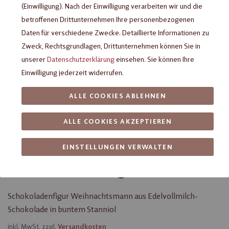
(Einwilligung). Nach der Einwilligung verarbeiten wir und die
betroffenen Drittunternehmen Ihre personenbezogenen
Daten für verschiedene Zwecke. Detaillierte Informationen zu
Zweck, Rechtsgrundlagen, Drittunternehmen können Sie in
unserer
Datenschutzerklärung
einsehen. Sie können Ihre
Einwilligung jederzeit widerrufen.
ALLE COOKIES ABLEHNEN
ALLE COOKIES AKZEPTIEREN
Heilemann
Weihnachtsmännchen
EINSTELLUNGEN VERWALTEN
Edelvollmilch, 10 g
Schokoladenfigur Weihnachtsmann aus Edelvollmilch-
Schokolade in buntem Stanniol
inkl. MwSt. zzgl.
Versandkosten