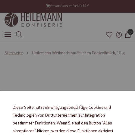
Versandkostenfrei ab 39 €
0
Startseite
Heilemann Weihnachtsmännchen Edelvollmilch, 10 g
Zum
Zum
Ende
Anfang
der
der
Bildgalerie
Bildgalerie
springen
springen
Diese Seite nutzt einwilligungsbedürftige Cookies und
Technologien von Drittunternehmen zur Integration
bestimmter Funktionen. Wenn Sie auf den Button "Alles
akzeptieren" klicken, werden diese Funktionen aktiviert