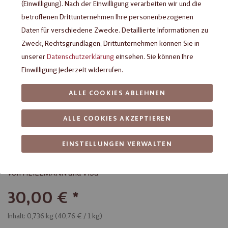
(Einwilligung). Nach der Einwilligung verarbeiten wir und die
betroffenen Drittunternehmen Ihre personenbezogenen
Daten für verschiedene Zwecke. Detaillierte Informationen zu
Zweck, Rechtsgrundlagen, Drittunternehmen können Sie in
unserer
Datenschutzerklärung
einsehen. Sie können Ihre
Einwilligung jederzeit widerrufen.
ALLE COOKIES ABLEHNEN
ALLE COOKIES AKZEPTIEREN
Geschenkbox Ladies Box, 736 g
EINSTELLUNGEN VERWALTEN
Geschenkbox gefüllt mit Nougat, Schokolade und Pralinen
von HEILEMANN und Viba
30,00 €
Inhalt: 0,736 kg (
40,76 €
/ 1 kg)