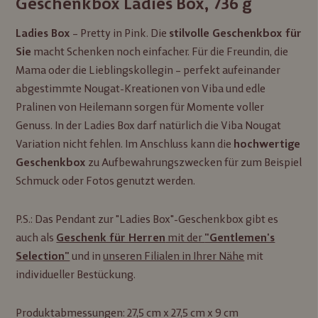
Geschenkbox Ladies Box, 736 g
– Pretty in Pink. Die
Ladies Box
stilvolle Geschenkbox für
macht Schenken noch einfacher. Für die Freundin, die
Sie
Mama oder die Lieblingskollegin – perfekt aufeinander
abgestimmte Nougat-Kreationen von Viba und edle
Pralinen von Heilemann sorgen für Momente voller
Genuss. In der Ladies Box darf natürlich die Viba Nougat
Variation nicht fehlen. Im Anschluss kann die
hochwertige
zu Aufbewahrungszwecken für zum Beispiel
Geschenkbox
Schmuck oder Fotos genutzt werden.
P.S.: Das Pendant zur "Ladies Box"-Geschenkbox gibt es
auch als
mit der
Geschenk für Herren
"Gentlemen's
und in
unseren Filialen in Ihrer Nähe
mit
Selection"
individueller Bestückung.
Produktabmessungen: 27,5 cm x 27,5 cm x 9 cm