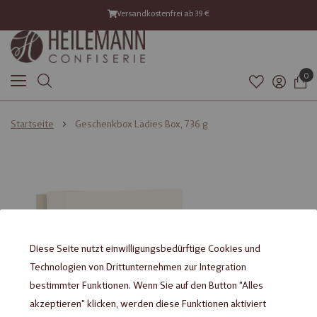
Versandkostenfrei ab 39 €
0
Startseite
Geschenkbox Ladies Box, 736 g
Zum
Zum
Ende
Anfang
der
der
Bildgalerie
Bildgalerie
springen
springen
Diese Seite nutzt einwilligungsbedürftige Cookies und
Technologien von Drittunternehmen zur Integration
bestimmter Funktionen. Wenn Sie auf den Button "Alles
akzeptieren" klicken, werden diese Funktionen aktiviert