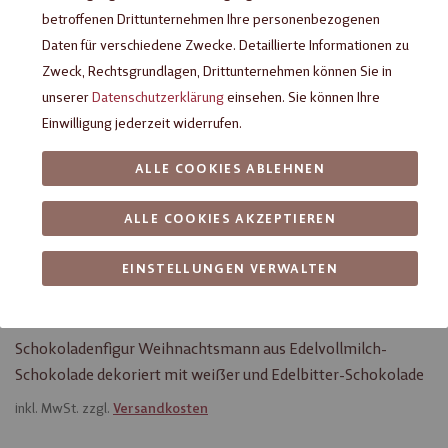
betroffenen Drittunternehmen Ihre personenbezogenen
Daten für verschiedene Zwecke. Detaillierte Informationen zu
Zweck, Rechtsgrundlagen, Drittunternehmen können Sie in
unserer
Datenschutzerklärung
einsehen. Sie können Ihre
Einwilligung jederzeit widerrufen.
ALLE COOKIES ABLEHNEN
ALLE COOKIES AKZEPTIEREN
Heilemann Weihnachtsmann
EINSTELLUNGEN VERWALTEN
Edelvollmilch, 30 g
Schokoladenfigur Weihnachtsmann aus Edelvollmilch-
Schokolade dekoriert mit weißer und Edelbitter-Schokolade
inkl. MwSt. zzgl.
Versandkosten