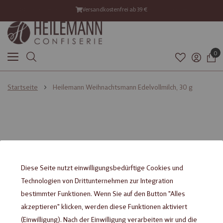
Optionalen Kühlversand ab 21°C mitbestellen – Versandstopp bei >25°C
Versandkostenfrei ab 39 €
Versand mit DHL GoGreen
0
Startseite
Heilemann Weihnachtsmann Edelvollmilch, 30 g
Zum
Zum
Ende
Anfang
der
der
Bildgalerie
Bildgalerie
springen
springen
Diese Seite nutzt einwilligungsbedürftige Cookies und
Technologien von Drittunternehmen zur Integration
bestimmter Funktionen. Wenn Sie auf den Button "Alles
akzeptieren" klicken, werden diese Funktionen aktiviert
(Einwilligung). Nach der Einwilligung verarbeiten wir und die