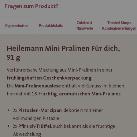
Fragen zum Produkt?
Zutaten &
Trusted Shops
Produktdetails
Eigenschaften
Nährwerte
Kundenbewertungen
Heilemann Mini Pralinen Für dich,
91 g
Verführerische Mischung aus Mini-Pralinen in einer
.
frühlingshaften Geschenkverpackung
Die
enthält viel Genuss im kleinen
Mini-Pralinenauslese
Format mit
:
15 fruchtig, aromatischen Mini-Pralinés
2x
, dekoriert mit einer
Pistazien-Marzipan
vollmundigen Pistazie
2x
, auch bekannt als die fruchtige
Pfirsich-Trüffel
Abwechslung