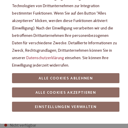
Technologien von Drittunternehmen zur Integration
bestimmter Funktionen. Wenn Sie auf den Button "Alles
akzeptieren" klicken, werden diese Funktionen aktiviert
(Einwilligung). Nach der Einwilligung verarbeiten wir und die
betroffenen Drittunternehmen Ihre personenbezogenen
Daten für verschiedene Zwecke. Detaillierte Informationen zu
Zweck, Rechtsgrundlagen, Drittunternehmen können Sie in
unserer
Datenschutzerklärung
einsehen. Sie können Ihre
Einwilligung jederzeit widerrufen.
Heilemann Mini Pralinen Für dich,
ALLE COOKIES ABLEHNEN
91 g
ALLE COOKIES AKZEPTIEREN
Mini-Pralinenauslese in frühlingshafter Geschenkverpackung
EINSTELLUNGEN VERWALTEN
inkl. MwSt. zzgl.
Versandkosten
Nicht verfügbar