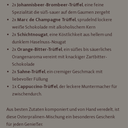
2x
, eine feine
Johannisbeer-Brombeer-Trüffel
Spezialität die süß-sauer auf dem Gaumen zergeht
2x
, sprudelnd lockere
Marc de Champagne Trüffel
weiße Schokolade mit alkoholischem Kern
2x
, eine Köstlichkeit aus hellem und
Schichtnougat
dunklem Haselnuss-Nougat
2x
, ein süßes bis säuerliches
Orange-Bitter-Trüffel
Orangenaroma vereint mit knackiger Zartbitter-
Schokolade
2x
, ein cremiger Geschmack mit
Sahne-Trüffel
liebevoller Füllung
1x
, der leckere Muntermacher für
Cappuccino-Trüffel
zwischendurch.
Aus besten Zutaten komponiert und von Hand veredelt, ist
diese Osterpralinen-Mischung ein besonderes Geschenk
für jeden Genießer.