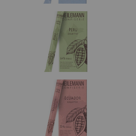
Peru Edelbitter 64 %
Feine Edelbitterschokolade aus Trinitario- und Criollo-
und mit
Kakao mit
leicht saurem Kakaogeschmack
.
und
Noten von
getrockneten Feigen
Rosinen
Ecuador Edelbitter 70 %
Edelbitterschokolade aus Ecuador Nacional-Kakao mit
,
und Noten von
einem üppigen
Jasmin
Blumen-Bouquet
.
ergänzt durch einen
Unterton von Kaffee