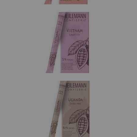
Vietnam Edelbitter 73 %
Edelbitterschokolade aus Trinitario-Kakao mit
, würzigen
ausgeprägtem Kakaogeschmack
und den warmen
, hellem
Mokka
Zitrusnoten
.
Untertönen des Holzes
Uganda extra herb 80 %
Kräftige Bitterschokolade mit vollmundiger,
, begleitet von einer
ausgewogener
Kakaointensität
.
und
Note von
und
Pilzen
Humus
säuerlichen
bitteren