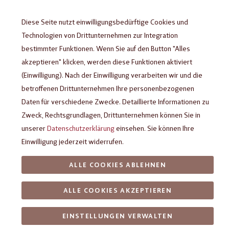
kontinuierlich verbesserte Produktqualität.
Diese Seite nutzt einwilligungsbedürftige Cookies und
Zudem ist unsere Schokolade
Rainforest Alliance-
Technologien von Drittunternehmen zur Integration
. Dieses Siegel garantiert, dass unsere
zertifiziert
bestimmter Funktionen. Wenn Sie auf den Button "Alles
Kakaobohnen aus verantwortungsvollem Anbau stammen.
akzeptieren" klicken, werden diese Funktionen aktiviert
(Einwilligung). Nach der Einwilligung verarbeiten wir und die
betroffenen Drittunternehmen Ihre personenbezogenen
Daten für verschiedene Zwecke. Detaillierte Informationen zu
Zweck, Rechtsgrundlagen, Drittunternehmen können Sie in
unserer
Datenschutzerklärung
einsehen. Sie können Ihre
Einwilligung jederzeit widerrufen.
ALLE COOKIES ABLEHNEN
ALLE COOKIES AKZEPTIEREN
EINSTELLUNGEN VERWALTEN