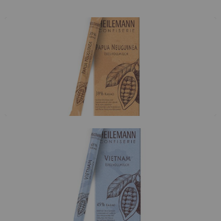
Papua Neuguinea 39 %
Diese Edelvollmilchschokolade kombiniert die
mit den
und
Röstaromen von
Haselnuss
Kaffee
und
Geschmacksnuancen von
getrocknetem
frischem
.
Obst
Vietnam Edelvollmilch 45 %
Eine kräftige Edelvollmilchschokolade mit einer subtilen
mit einem Hauch
und
Mischung aus
Mokka
Karamell
.
von
geröstetem Kakao-Aroma