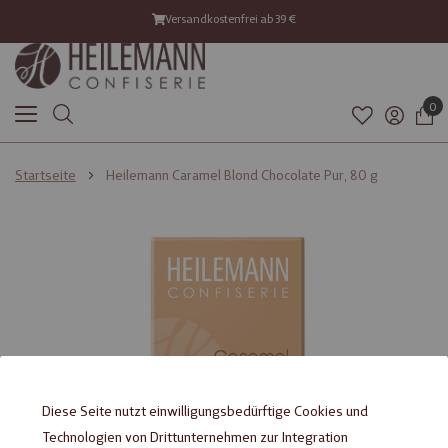
Versandkostenfrei ab 39 €
0
Startseite
Heilemann Caramel Blond Chocolate Pur, 80 g
Zum
Zum
Ende
Anfang
der
der
Bildgalerie
Bildgalerie
springen
springen
Diese Seite nutzt einwilligungsbedürftige Cookies und
Technologien von Drittunternehmen zur Integration