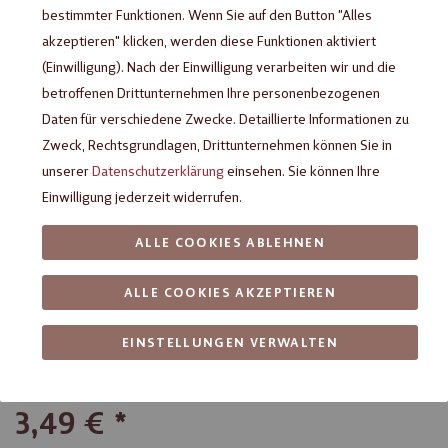
bestimmter Funktionen. Wenn Sie auf den Button "Alles
akzeptieren" klicken, werden diese Funktionen aktiviert
(Einwilligung). Nach der Einwilligung verarbeiten wir und die
betroffenen Drittunternehmen Ihre personenbezogenen
Daten für verschiedene Zwecke. Detaillierte Informationen zu
Zweck, Rechtsgrundlagen, Drittunternehmen können Sie in
unserer
Datenschutzerklärung
einsehen. Sie können Ihre
Einwilligung jederzeit widerrufen.
ALLE COOKIES ABLEHNEN
Heilemann Caramel Blond
Chocolate Pur, 80 g
ALLE COOKIES AKZEPTIEREN
EINSTELLUNGEN VERWALTEN
Feinste Tafelschokolade mit einzigartig, zart schmelzendem
Karamell-Genuss
3,49 €