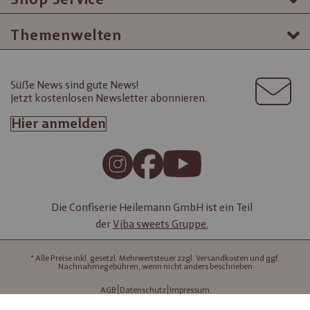
Themenwelten
Süße News sind gute News!
Jetzt kostenlosen Newsletter abonnieren.
Hier anmelden
Die Confiserie Heilemann GmbH ist ein Teil
der
Viba sweets Gruppe.
* Alle Preise inkl. gesetzl. Mehrwertsteuer zzgl. Versandkosten und ggf.
Nachnahmegebühren, wenn nicht anders beschrieben
AGB
Datenschutz
Impressum