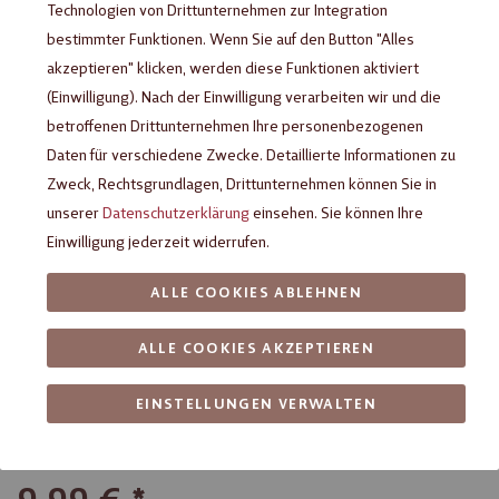
Technologien von Drittunternehmen zur Integration
bestimmter Funktionen. Wenn Sie auf den Button "Alles
akzeptieren" klicken, werden diese Funktionen aktiviert
(Einwilligung). Nach der Einwilligung verarbeiten wir und die
betroffenen Drittunternehmen Ihre personenbezogenen
Daten für verschiedene Zwecke. Detaillierte Informationen zu
Zweck, Rechtsgrundlagen, Drittunternehmen können Sie in
unserer
Datenschutzerklärung
einsehen. Sie können Ihre
Einwilligung jederzeit widerrufen.
Heilemann Porsche 911
ALLE COOKIES ABLEHNEN
Edelbitter, 115 g
ALLE COOKIES AKZEPTIEREN
Porsche Schokoladenfigur aus Vollmilchschokolade
EINSTELLUNGEN VERWALTEN
Feinste Edelvollmilch-Schokolade (Kakao: 32 % mindestens)
dekoriert mit weißer Schokolade (2%)