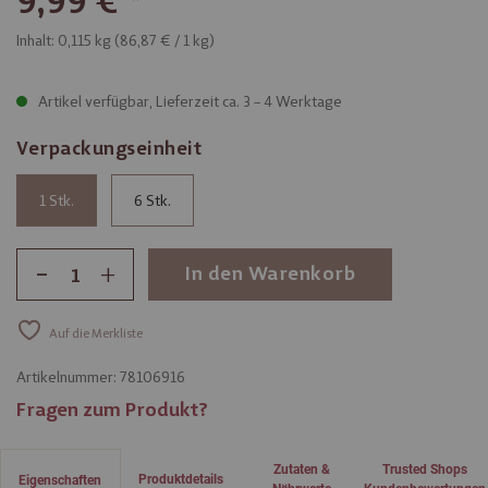
9,99 €
Inhalt: 0,115 kg (
86,87 €
/ 1 kg)
Artikel verfügbar, Lieferzeit ca. 3 – 4 Werktage
Verpackungseinheit
1
6
-
+
In den Warenkorb
Auf die Merkliste
Artikelnummer:
78106916
Fragen zum Produkt?
Zutaten &
Trusted Shops
Produktdetails
Eigenschaften