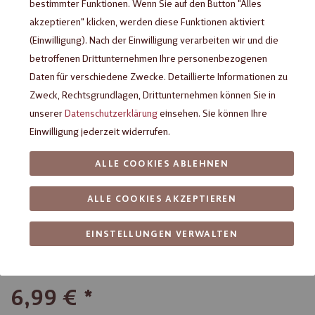
bestimmter Funktionen. Wenn Sie auf den Button "Alles
akzeptieren" klicken, werden diese Funktionen aktiviert
(Einwilligung). Nach der Einwilligung verarbeiten wir und die
betroffenen Drittunternehmen Ihre personenbezogenen
Daten für verschiedene Zwecke. Detaillierte Informationen zu
Zweck, Rechtsgrundlagen, Drittunternehmen können Sie in
unserer
Datenschutzerklärung
einsehen. Sie können Ihre
Einwilligung jederzeit widerrufen.
ALLE COOKIES ABLEHNEN
Heilemann Geschenkpackung
ALLE COOKIES AKZEPTIEREN
Fahrrad, 100 g
EINSTELLUNGEN VERWALTEN
5-teiliges Geschenkset mit Figuren aus Schokolade rund um
das Thema Fahrradfahren
6,99 €