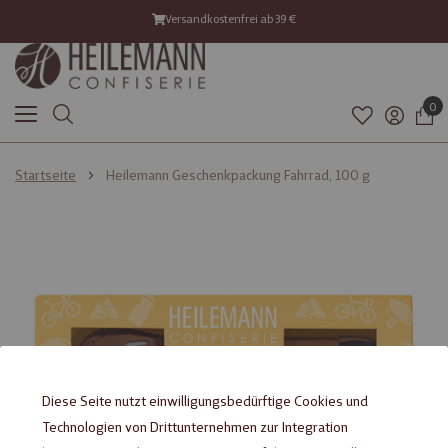
Versandkostenfrei ab 39 €
0
Startseite
Heilemann Geschenkpackung Fahrrad, 100 g
Zum
Zum
Ende
Anfang
der
der
Bildgalerie
Bildgalerie
springen
springen
Diese Seite nutzt einwilligungsbedürftige Cookies und
Technologien von Drittunternehmen zur Integration