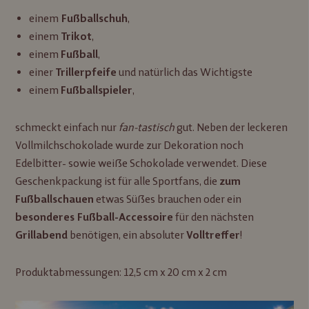
einem
,
Fußballschuh
einem
,
Trikot
einem
,
Fußball
einer
und natürlich das Wichtigste
Trillerpfeife
einem
,
Fußballspieler
schmeckt einfach nur
fan-tastisch
gut. Neben der leckeren
Vollmilchschokolade wurde zur Dekoration noch
Edelbitter- sowie weiße Schokolade verwendet. Diese
Geschenkpackung ist für alle Sportfans, die
zum
etwas Süßes brauchen oder ein
Fußballschauen
für den nächsten
besonderes Fußball-Accessoire
benötigen, ein absoluter
!
Grillabend
Volltreffer
Produktabmessungen: 12,5 cm x 20 cm x 2 cm