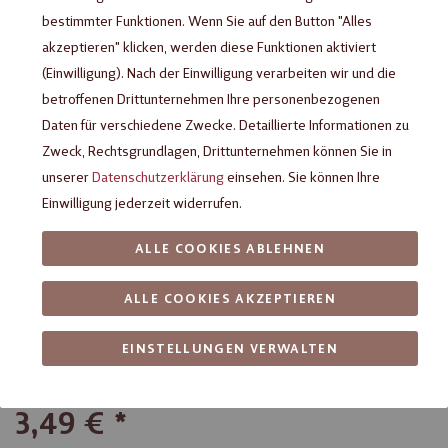
bestimmter Funktionen. Wenn Sie auf den Button "Alles
akzeptieren" klicken, werden diese Funktionen aktiviert
(Einwilligung). Nach der Einwilligung verarbeiten wir und die
betroffenen Drittunternehmen Ihre personenbezogenen
Daten für verschiedene Zwecke. Detaillierte Informationen zu
Zweck, Rechtsgrundlagen, Drittunternehmen können Sie in
unserer
Datenschutzerklärung
einsehen. Sie können Ihre
Einwilligung jederzeit widerrufen.
ALLE COOKIES ABLEHNEN
Heilemann Caramel Blond
Chocolate Orange, 80 g
ALLE COOKIES AKZEPTIEREN
Zart schmelzende Karamell-Schokolade mit fruchtiger
EINSTELLUNGEN VERWALTEN
Orangen-Note
3,49 €