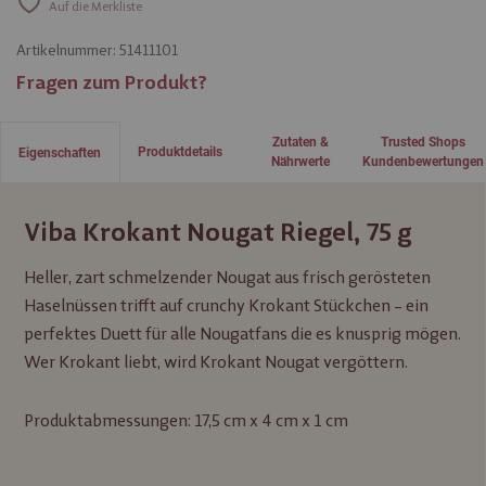
Auf die Merkliste
Artikelnummer:
51411101
Fragen zum Produkt?
Zutaten &
Trusted Shops
Produktdetails
Eigenschaften
Nährwerte
Kundenbewertungen
Viba Krokant Nougat Riegel, 75 g
Heller, zart schmelzender Nougat aus frisch gerösteten
Haselnüssen trifft auf crunchy Krokant Stückchen – ein
perfektes Duett für alle Nougatfans die es knusprig mögen.
Wer Krokant liebt, wird Krokant Nougat vergöttern.
Produktabmessungen: 17,5 cm x 4 cm x 1 cm