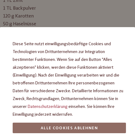
1 TL Zimt
1 TL Backpulver
120 g Karotten
50 g Haselnüsse
50 g HEILEMANN Edelbitterschokolade 62 % Kakao
Diese Seite nutzt einwilligungsbedürftige Cookies und
Für das Frosting:
Technologien von Drittunternehmen zur Integration
150 g weiche Butter
bestimmter Funktionen. Wenn Sie auf den Button "Alles
200 g Puderzucker
akzeptieren" klicken, werden diese Funktionen aktiviert
200 g Frischkäse
(Einwilligung). Nach der Einwilligung verarbeiten wir und die
betroffenen Drittunternehmen Ihre personenbezogenen
Daten für verschiedene Zwecke. Detaillierte Informationen zu
Zweck, Rechtsgrundlagen, Drittunternehmen können Sie in
unserer
Datenschutzerklärung
einsehen. Sie können Ihre
Zubereitung
Einwilligung jederzeit widerrufen.
Eier, Joghurt, Rapsöl, Zucker, Vanillezucker und eine Prise Salz
ALLE COOKIES ABLEHNEN