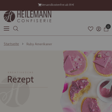
Optionalen Kühlversand ab 21°C mitbestellen – Versandstopp bei >25°C
Versand mit DHL GoGreen
0
Startseite
Ruby Amerikaner