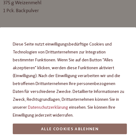
375 g Weizenmehl
1 Pck. Backpulver
Für die Glasur:
2 Tafeln HEILEMANN Ruby Schokolade, 80 g
Diese Seite nutzt einwilligungsbedürftige Cookies und
Technologien von Drittunternehmen zur Integration
bestimmter Funktionen. Wenn Sie auf den Button "Alles
akzeptieren" klicken, werden diese Funktionen aktiviert
Zubereitung
(Einwilligung). Nach der Einwilligung verarbeiten wir und die
betroffenen Drittunternehmen Ihre personenbezogenen
Die Butter und den Zucker mit einem Handrührgerät cremig
Daten für verschiedene Zwecke. Detaillierte Informationen zu
Zweck, Rechtsgrundlagen, Drittunternehmen können Sie in
rühren und nach und nach die Eier dazugeben.
unserer
Datenschutzerklärung
einsehen. Sie können Ihre
Das Mehl mit dem Backpulver und dem Puddingpulver mischen
Einwilligung jederzeit widerrufen.
und zu der Masse mit der Milch geben.
ALLE COOKIES ABLEHNEN
Den Teig in einen Spritzbeutel füllen und spiralförmige Kreise