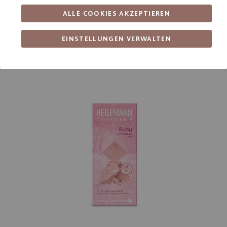
auf ein mit Backpapier ausgelegtes Blech spritzen. Die
ALLE COOKIES AKZEPTIEREN
Amerikaner bei 180 Grad ca. 12 - 15 Minuten backen.
Nach dem Auskühlen vorsichtig vom Backpapier lösen und mit
EINSTELLUNGEN VERWALTEN
der geschmolzenen Ruby Schokolade verzieren.