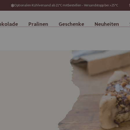
Optionalen Kühlversand ab 21°C mitbestellen – Versandstopp bei >25°C
okolade
Pralinen
Geschenke
Neuheiten