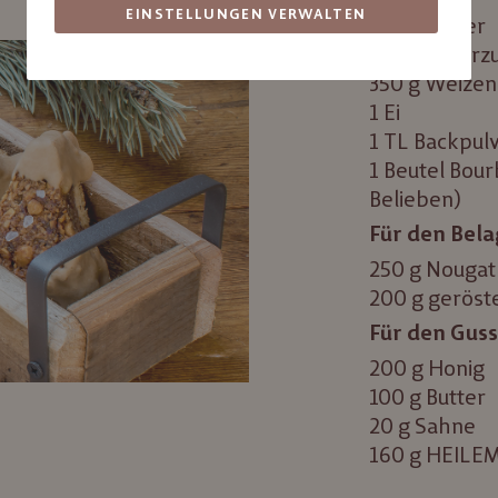
EINSTELLUNGEN VERWALTEN
250 g Butter
150 g Puderz
350 g Weize
1 Ei
1 TL Backpul
1 Beutel Bour
Belieben)
Für den Bela
250 g Nouga
200 g geröst
Für den Guss
200 g Honig
100 g Butter
20 g Sahne
160 g HEILE