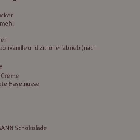
ucker
nmehl
ver
bonvanille und Zitronenabrieb (nach
g
t Creme
ete Haselnüsse
MANN Schokolade