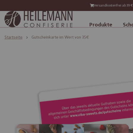
Versandkostenfrei ab 39 €
Produkte
Sch
Startseite
Gutscheinkarte im Wert von 35€
Zum
Zum
Ende
Anfang
der
der
Bildgalerie
Bildgalerie
springen
springen