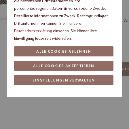
35,00 €
die betroffenen Drittunternehmen Ihre
personenbezogenen Daten für verschiedene Zwecke.
Detaillierte Informationen zu Zweck, Rechtsgrundlagen,
Artikel verfügbar, Lieferzeit ca. 3 – 4 
Drittunternehmen können Sie in unserer
Datenschutzerklärung
einsehen. Sie können Ihre
Verpackungseinheit
Einwilligung jederzeit widerrufen.
1
ALLE COOKIES ABLEHNEN
-
ALLE COOKIES AKZEPTIEREN
+
In den War
EINSTELLUNGEN VERWALTEN
Artikelnummer:
57910004
Fragen zum Produkt?