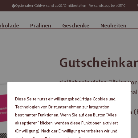
Optionalen Kühlversand ab 21°C mitbestellen – Versandstopp bei >25°C
okolade
Pralinen
Geschenke
Neuheiten
Gutscheinkar
einlösbar in vielen Filialen vo
der Viba Nougat-Welt Schmal
Diese Seite nutzt einwilligungsbedürftige Cookies und
Technologien von Drittunternehmen zur Integration
Nicht in den Online-Shops (h
bestimmter Funktionen. Wenn Sie auf den Button "Alles
einlösbar!
akzeptieren" klicken, werden diese Funktionen aktiviert
(Einwilligung). Nach der Einwilligung verarbeiten wir und