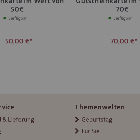
nkarte im Wert von
Gutscheinkarte im
Einlösbar in
50€
70€
Filialen und Erlebniswelten
Filialen und Er
verfügbar
verfügbar
50,00 €
70,00 €
rvice
Themenwelten
 & Lieferung
Geburtstag
g
Für Sie