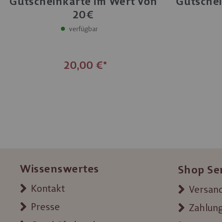
Gutscheinkarte im Wert von
Gutschei
Einlösbar in
20€
Filialen und Erlebniswelten
verfügbar
20,00 €
Wissenswertes
Shop Se
Kontakt
Versand
Presse
Zahlun