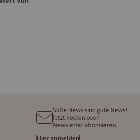
 Wert von
Einlösbar in
lebniswelten
Süße News sind gute News!
Jetzt kostenlosen
Newsletter abonnieren.
Hier anmelden