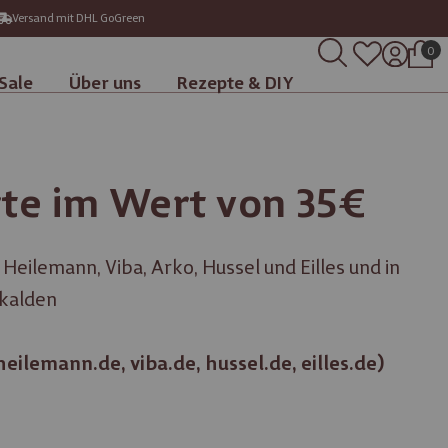
Versand mit DHL GoGreen
0
Sale
Über uns
Rezepte & DIY
te im Wert von 35€
n Heilemann, Viba, Arko, Hussel und Eilles und in
kalden
eilemann.de, viba.de, hussel.de, eilles.de)