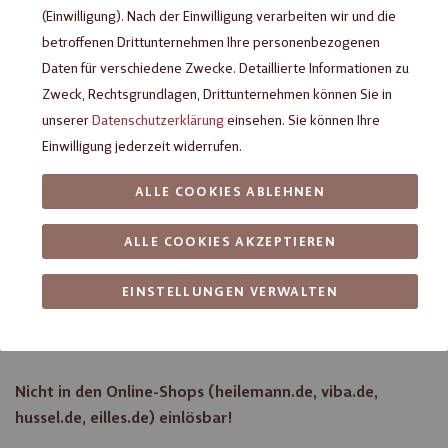
(Einwilligung). Nach der Einwilligung verarbeiten wir und die
betroffenen Drittunternehmen Ihre personenbezogenen
Daten für verschiedene Zwecke. Detaillierte Informationen zu
Zweck, Rechtsgrundlagen, Drittunternehmen können Sie in
unserer
Datenschutzerklärung
einsehen. Sie können Ihre
Einwilligung jederzeit widerrufen.
ALLE COOKIES ABLEHNEN
ALLE COOKIES AKZEPTIEREN
Gutscheinkarte im Wert von 20€
EINSTELLUNGEN VERWALTEN
einlösbar in vielen Filialen von Heilemann, Viba, Arko, Hussel
und Eilles und in der Viba Nougat-Welt Schmalkalden
Nicht in den Online-Shops (heilemann.de, viba.de,
hussel.de, eilles.de) einlösbar!