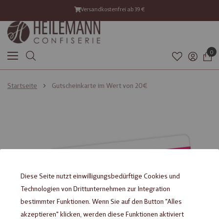
Versandkostenfrei ab 39 €
0
Startseite
Gutscheinkarte im Wert von 20€
Zum
Zum
Ende
Anfang
der
der
Bildgalerie
Bildgalerie
springen
springen
Diese Seite nutzt einwilligungsbedürftige Cookies und
Technologien von Drittunternehmen zur Integration
bestimmter Funktionen. Wenn Sie auf den Button "Alles
akzeptieren" klicken, werden diese Funktionen aktiviert