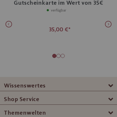
Gutscheinkarte im Wert von 35€
Einlösbar in
verfügbar
Filialen und Erlebniswelten
35,00 €
Wissenswertes
Shop Service
Themenwelten