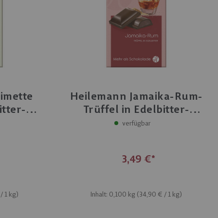
imette
Heilemann Jamaika-Rum-
itter-
Trüffel in Edelbitter-
00 g
Schokolade, 100 g
verfügbar
3,49 €
/ 1 kg)
Inhalt: 0,100 kg (
34,90 €
/ 1 kg)