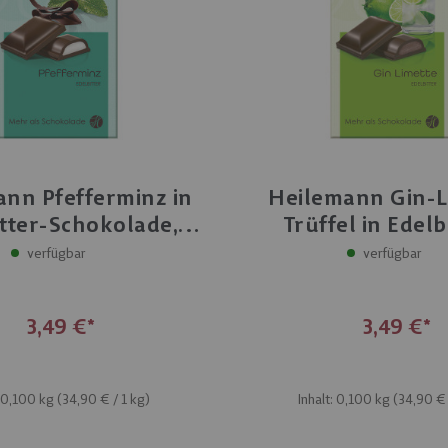
nn Pfefferminz in
Heilemann Gin-L
itter-Schokolade,
Trüffel in Edelb
100 g
Schokolade, 1
verfügbar
verfügbar
3,49 €
3,49 €
: 0,100 kg (
34,90 €
/ 1 kg)
Inhalt: 0,100 kg (
34,90 €