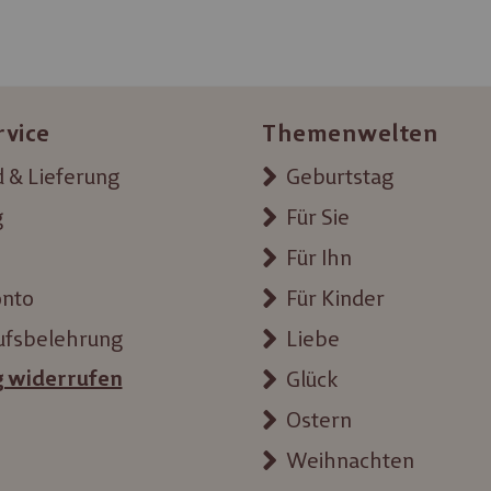
rvice
Themenwelten
 & Lieferung
Geburtstag
g
Für Sie
Für Ihn
onto
Für Kinder
ufsbelehrung
Liebe
g widerrufen
Glück
Ostern
Weihnachten