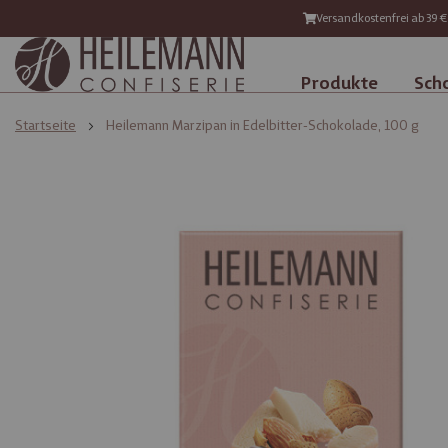
Versandkostenfrei ab 39 €
Produkte
Sch
Startseite
Heilemann Marzipan in Edelbitter-Schokolade, 100 g
Zum
Zum
Ende
Anfang
der
der
Bildgalerie
Bildgalerie
springen
springen