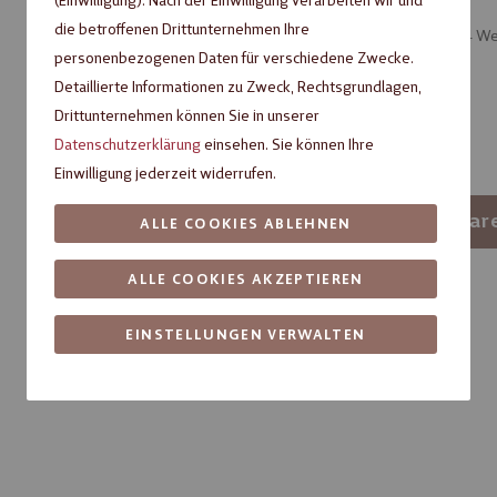
die betroffenen Drittunternehmen Ihre
Artikel verfügbar, Lieferzeit ca. 3 – 4 
personenbezogenen Daten für verschiedene Zwecke.
Verpackungseinheit
Detaillierte Informationen zu Zweck, Rechtsgrundlagen,
Drittunternehmen können Sie in unserer
1
10
Datenschutzerklärung
einsehen. Sie können Ihre
Einwilligung jederzeit widerrufen.
-
+
In den War
ALLE COOKIES ABLEHNEN
ALLE COOKIES AKZEPTIEREN
Artikelnummer:
78106852
Fragen zum Produkt?
EINSTELLUNGEN VERWALTEN