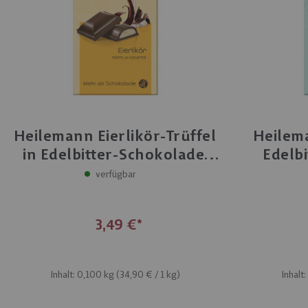
Heilemann Eierlikör-Trüffel
Heilema
in Edelbitter-Schokolade,
Edelb
100 g
verfügbar
3,49 €
Inhalt: 0,100 kg (
34,90 €
/ 1 kg)
Inhalt