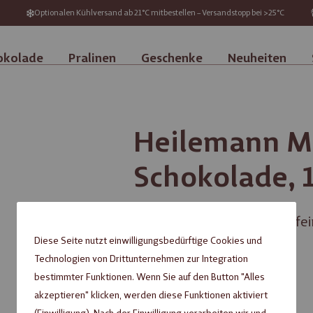
Optionalen Kühlversand ab 21°C mitbestellen – Versandstopp bei >25°C
okolade
Pralinen
Geschenke
Neuheiten
Heilemann Ma
Schokolade, 
Edelbitter-Schokolade mit fe
Diese Seite nutzt einwilligungsbedürftige Cookies und
3,49 €
Technologien von Drittunternehmen zur Integration
bestimmter Funktionen. Wenn Sie auf den Button "Alles
akzeptieren" klicken, werden diese Funktionen aktiviert
Inhalt: 0,100 kg (
34,90 €
/ 1 kg)
(Einwilligung). Nach der Einwilligung verarbeiten wir und