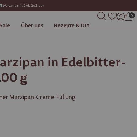
Versand mit DHL GoGreen
0
Sale
Über uns
Rezepte & DIY
rzipan in Edelbitter-
100 g
iner Marzipan-Creme-Füllung