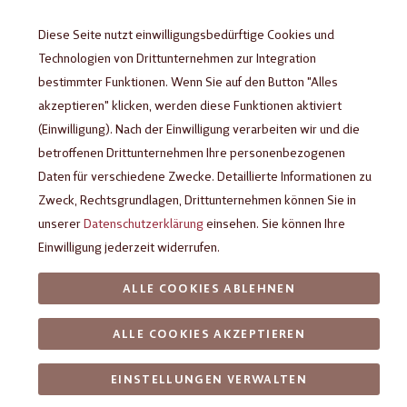
Diese Seite nutzt einwilligungsbedürftige Cookies und
Technologien von Drittunternehmen zur Integration
bestimmter Funktionen. Wenn Sie auf den Button "Alles
akzeptieren" klicken, werden diese Funktionen aktiviert
(Einwilligung). Nach der Einwilligung verarbeiten wir und die
betroffenen Drittunternehmen Ihre personenbezogenen
Daten für verschiedene Zwecke. Detaillierte Informationen zu
Zweck, Rechtsgrundlagen, Drittunternehmen können Sie in
unserer
Datenschutzerklärung
einsehen. Sie können Ihre
Tafelschokoladen-Aufleger
Einwilligung jederzeit widerrufen.
Happy Birthday
ALLE COOKIES ABLEHNEN
Cover passend für alle 100 g Schokoladen-Tafeln
ALLE COOKIES AKZEPTIEREN
von Viba und HEILEMANN als Geschenkverpackung zum
Geburtstag
EINSTELLUNGEN VERWALTEN