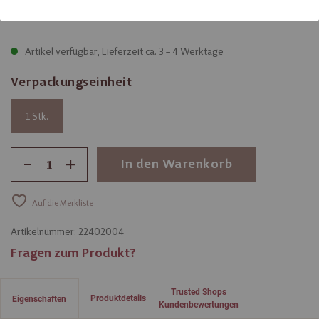
1,00 €
Artikel verfügbar, Lieferzeit ca. 3 – 4 Werktage
Verpackungseinheit
1
-
+
In den Warenkorb
Auf die Merkliste
Artikelnummer:
22402004
Fragen zum Produkt?
Trusted Shops
Produktdetails
Eigenschaften
Kundenbewertungen