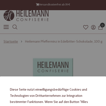
Versandkostenfrei ab 39 €
0
Startseite
Heilemann Pfefferminz in Edelbitter-Schokolade, 100 g
Zum
Zum
Ende
Anfang
der
der
Bildgalerie
Bildgalerie
springen
springen
Diese Seite nutzt einwilligungsbedürftige Cookies und
Technologien von Drittunternehmen zur Integration
bestimmter Funktionen. Wenn Sie auf den Button "Alles