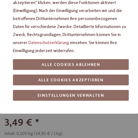
akzeptieren" klicken, werden diese Funktionen aktiviert
(Einwilligung). Nach der Einwilligung verarbeiten wir und die
betroffenen Drittunternehmen Ihre personenbezogenen
Daten für verschiedene Zwecke. Detaillierte Informationen zu
Zweck, Rechtsgrundlagen, Drittunternehmen können Sie in
unserer
Datenschutzerklärung
einsehen. Sie können Ihre
Einwilligung jederzeit widerrufen.
ALLE COOKIES ABLEHNEN
Heilemann Pfefferminz in
ALLE COOKIES AKZEPTIEREN
Edelbitter-Schokolade, 100 g
EINSTELLUNGEN VERWALTEN
Edelbitter-Schokolade mit Pfefferminz-Creme-Füllung
3,49 €
Inhalt: 0,100 kg (
34,90 €
/ 1 kg)