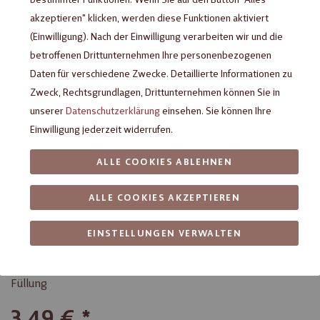
akzeptieren" klicken, werden diese Funktionen aktiviert
(Einwilligung). Nach der Einwilligung verarbeiten wir und die
betroffenen Drittunternehmen Ihre personenbezogenen
Daten für verschiedene Zwecke. Detaillierte Informationen zu
Zweck, Rechtsgrundlagen, Drittunternehmen können Sie in
unserer
Datenschutzerklärung
einsehen. Sie können Ihre
Einwilligung jederzeit widerrufen.
ALLE COOKIES ABLEHNEN
Heilemann Cappuccino-Trüffel in
ALLE COOKIES AKZEPTIEREN
Edelvollmilch-Schokolade, 100 g
EINSTELLUNGEN VERWALTEN
Edelvollmilch-Schokolade mit feiner Cappuccino-Trüffel-
Füllung
3,49 €