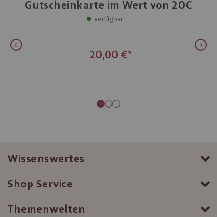
Gutscheinkarte im Wert von 20€
Einlösbar in
verfügbar
Filialen und Erlebniswelten
20,00 €
Wissenswertes
Shop Service
Themenwelten