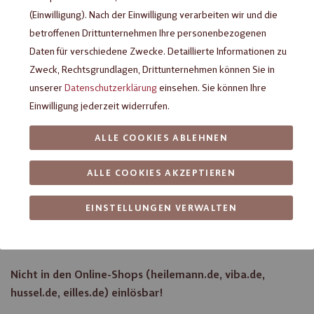
(Einwilligung). Nach der Einwilligung verarbeiten wir und die
betroffenen Drittunternehmen Ihre personenbezogenen
Daten für verschiedene Zwecke. Detaillierte Informationen zu
Zweck, Rechtsgrundlagen, Drittunternehmen können Sie in
unserer
Datenschutzerklärung
einsehen. Sie können Ihre
Einwilligung jederzeit widerrufen.
ALLE COOKIES ABLEHNEN
ALLE COOKIES AKZEPTIEREN
Gutscheinkarte im Wert von 70€
EINSTELLUNGEN VERWALTEN
einlösbar in vielen Filialen von Heilemann, Viba, Arko, Hussel
und Eilles und in der Viba Nougat-Welt Schmalkalden
Nicht in den Online-Shops (heilemann.de, viba.de,
hussel.de, eilles.de) einlösbar!