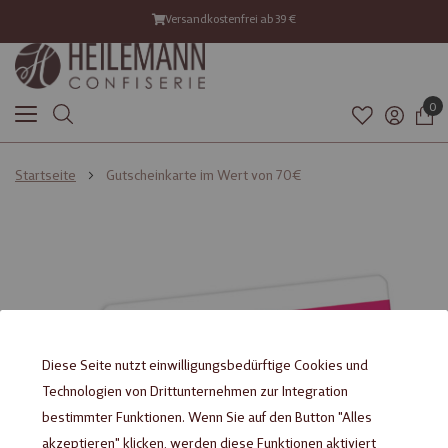
Versandkostenfrei ab 39 €
0
Startseite
Gutscheinkarte im Wert von 70€
Zum
Zum
Ende
Anfang
der
der
Bildgalerie
Bildgalerie
springen
springen
Diese Seite nutzt einwilligungsbedürftige Cookies und
Technologien von Drittunternehmen zur Integration
bestimmter Funktionen. Wenn Sie auf den Button "Alles
akzeptieren" klicken, werden diese Funktionen aktiviert