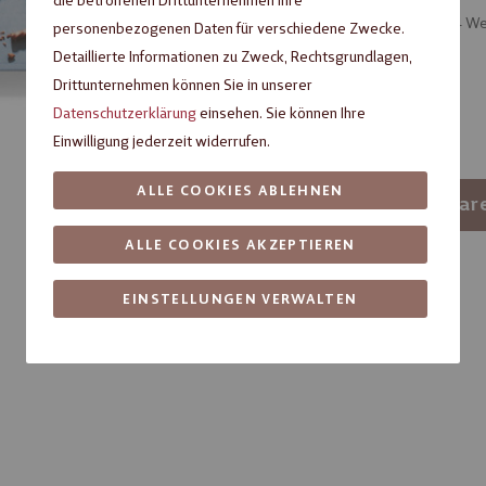
die betroffenen Drittunternehmen Ihre
Artikel verfügbar, Lieferzeit ca. 3 – 4 
personenbezogenen Daten für verschiedene Zwecke.
Detaillierte Informationen zu Zweck, Rechtsgrundlagen,
Verpackungseinheit
Drittunternehmen können Sie in unserer
Datenschutzerklärung
einsehen. Sie können Ihre
1
24
Einwilligung jederzeit widerrufen.
-
ALLE COOKIES ABLEHNEN
+
In den War
ALLE COOKIES AKZEPTIEREN
Artikelnummer:
61000072
Fragen zum Produkt?
EINSTELLUNGEN VERWALTEN