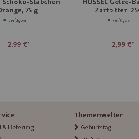
 Schoko-Stäbchen
HUSSEL Gelee-B
Orange, 75 g
Zartbitter, 25
verfügbar
verfügbar
2,99 €
2,99 €
rvice
Themenwelten
 & Lieferung
Geburtstag
g
Für Sie