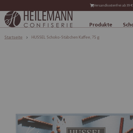
Versandkostenfrei ab 39 €
Produkte
Sch
Startseite
HUSSEL Schoko-Stäbchen Kaffee, 75 g
Zum
Zum
Ende
Anfang
der
der
Bildgalerie
Bildgalerie
springen
springen