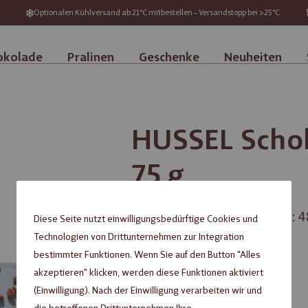
Optionalen Kühlversand ab 21°C mitbestellen – Versandstopp bei >25°C
okolade
Pralinen
Geschenke
Neuheiten
HUSSEL Schok
75 g
Dunkle Schokolade (Kakao: 4
Diese Seite nutzt einwilligungsbedürftige Cookies und
Kaffeegeschmack
Technologien von Drittunternehmen zur Integration
bestimmter Funktionen. Wenn Sie auf den Button "Alles
2,99 €
akzeptieren" klicken, werden diese Funktionen aktiviert
(Einwilligung). Nach der Einwilligung verarbeiten wir und