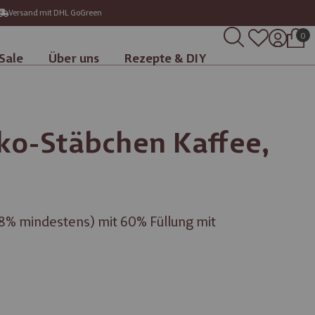
Versand mit DHL GoGreen
0
Sale
Über uns
Rezepte & DIY
o-Stäbchen Kaffee,
8% mindestens) mit 60% Füllung mit