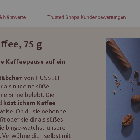
& Nährwerte
Trusted Shops Kundenbewertungen
fee, 75 g
ne Kaffeepause auf ein
von HUSSEL!
Stäbchen
als nur eine süße
ne Sinne belebt. Die
d
köstlichem Kaffee
eise. Ob du sie nebenbei
t oder sie dir als süßes
ie binge-watchst, unsere
 Verwöhne dich selbst mit