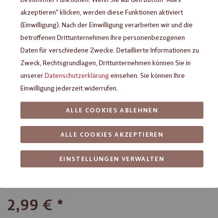
akzeptieren" klicken, werden diese Funktionen aktiviert
(Einwilligung). Nach der Einwilligung verarbeiten wir und die
betroffenen Drittunternehmen Ihre personenbezogenen
Daten für verschiedene Zwecke. Detaillierte Informationen zu
Zweck, Rechtsgrundlagen, Drittunternehmen können Sie in
unserer
Datenschutzerklärung
einsehen. Sie können Ihre
Einwilligung jederzeit widerrufen.
ALLE COOKIES ABLEHNEN
HUSSEL Schoko-Stäbchen
ALLE COOKIES AKZEPTIEREN
Orange, 75 g
EINSTELLUNGEN VERWALTEN
Milchschokolade (Kakao: 25% mindestens) mit
Orangengeschmack
2,99 €