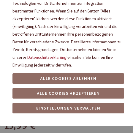
Technologien von Drittunternehmen zur Integration
bestimmter Funktionen. Wenn Sie auf den Button "Alles
akzeptieren" klicken, werden diese Funktionen aktiviert
(Einwilligung). Nach der Einwilligung verarbeiten wir und die
betroffenen Drittunternehmen Ihre personenbezogenen
Daten für verschiedene Zwecke. Detaillierte Informationen zu
Zweck, Rechtsgrundlagen, Drittunternehmen können Sie in
unserer
Datenschutzerklärung
einsehen. Sie können Ihre
Einwilligung jederzeit widerrufen.
Heilemann Pralinen-Dose
ALLE COOKIES ABLEHNEN
"Neuschwanstein", 130 g
ALLE COOKIES AKZEPTIEREN
Feinste Pralinenmischung ohne Alkohol in dekorativer
EINSTELLUNGEN VERWALTEN
Städtedose mit Schloss Neuschwanstein Motiv
13,99 €