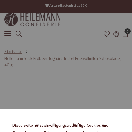
Versandkostenfrei ab 39 €
0
Startseite
Heilemann Stick Erdbeer-Joghurt-Trüffel Edelvollmilch-Schokolade,
40 g
Diese Seite nutzt einwilligungsbedürftige Cookies und