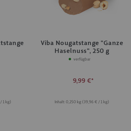
atstange
Viba Nougatstange "Ganze
g
Haselnuss", 250 g
verfügbar
9,99 €
/ 1 kg)
Inhalt: 0,250 kg (
39,96 €
/ 1 kg)