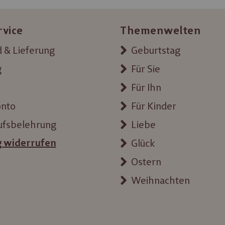
rvice
Themenwelten
 & Lieferung
Geburtstag
g
Für Sie
Für Ihn
onto
Für Kinder
ufsbelehrung
Liebe
g widerrufen
Glück
Ostern
Weihnachten