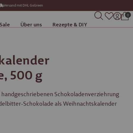
Versand mit DHL GoGreen
0
Sale
Über uns
Rezepte & DIY
kalender
, 500 g
it handgeschriebenen Schokoladenverziehrung
delbitter-Schokolade als Weihnachtskalender