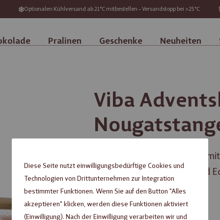
Optionalen Kühlversand ab 21°C mitbestellen – Versandstopp bei >25°C
okolade
Pralinen
Geschenke
Neuheiten
Viba Advents
Nougatstange
Classic Nougat Stange XXLm
Diese Seite nutzt einwilligungsbedürftige Cookies und
aus weißer Schokolade und E
Technologien von Drittunternehmen zur Integration
bestimmter Funktionen. Wenn Sie auf den Button "Alles
inkl. MwSt. zzgl.
Versandkosten
akzeptieren" klicken, werden diese Funktionen aktiviert
(Einwilligung). Nach der Einwilligung verarbeiten wir und