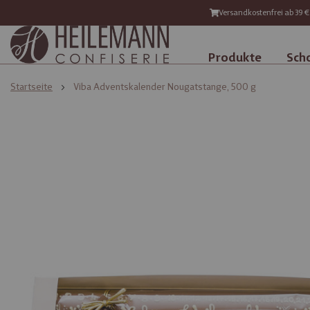
Versandkostenfrei ab 39 €
Produkte
Sch
Startseite
Viba Adventskalender Nougatstange, 500 g
Zum
Zum
Ende
Anfang
der
der
Bildgalerie
Bildgalerie
springen
springen