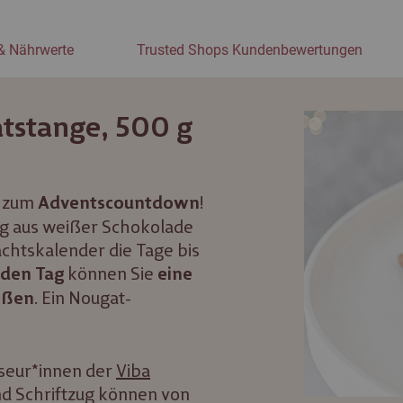
& Nährwerte
Trusted Shops Kundenbewertungen
tstange, 500 g
d zum
!
Adventscountdown
g aus weißer Schokolade
chtskalender die Tage bis
können Sie
eden Tag
eine
. Ein Nougat-
eßen
iseur*innen der
Viba
nd Schriftzug können von