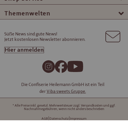
Themenwelten
Süße News sind gute News!
Jetzt kostenlosen Newsletter abonnieren.
Hier anmelden
Die Confiserie Heilemann GmbH ist ein Teil
der
Viba sweets Gruppe.
* Alle Preise inkl. gesetzl. Mehrwertsteuer zzgl. Versandkosten und ggf.
Nachnahmegebühren, wenn nicht anders beschrieben
AGB
Datenschutz
Impressum