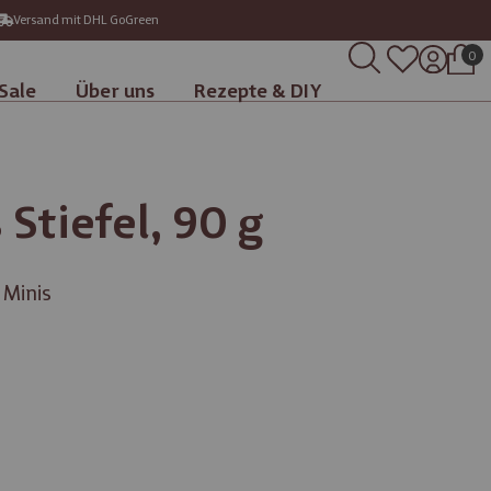
Versand mit DHL GoGreen
0
Sale
Über uns
Rezepte & DIY
 Stiefel, 90 g
 Minis