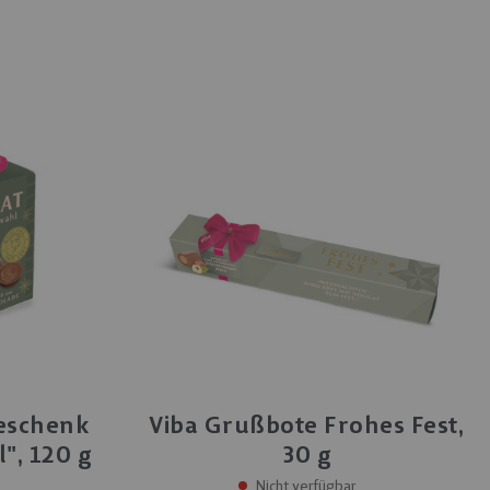
eschenk
Viba Grußbote Frohes Fest,
", 120 g
30 g
Nicht verfügbar