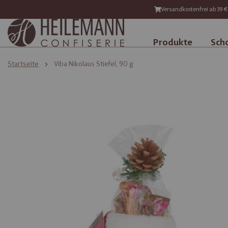
Versandkostenfrei ab 39 €
Produkte
Sch
Startseite
Viba Nikolaus Stiefel, 90 g
Zum
Zum
Ende
Anfang
der
der
Bildgalerie
Bildgalerie
springen
springen