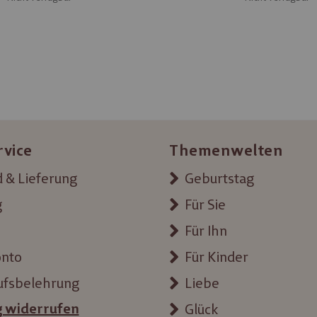
rvice
Themenwelten
 & Lieferung
Geburtstag
g
Für Sie
Für Ihn
onto
Für Kinder
ufsbelehrung
Liebe
g widerrufen
Glück