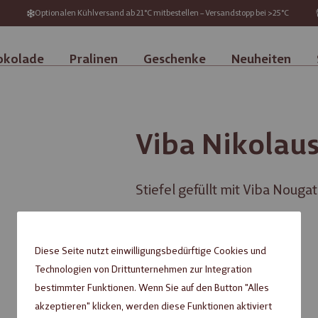
Optionalen Kühlversand ab 21°C mitbestellen – Versandstopp bei >25°C
okolade
Pralinen
Geschenke
Neuheiten
Viba Nikolaus
Stiefel gefüllt mit Viba Nougat
inkl. MwSt. zzgl.
Versandkosten
Diese Seite nutzt einwilligungsbedürftige Cookies und
Technologien von Drittunternehmen zur Integration
Nicht verfügbar
bestimmter Funktionen. Wenn Sie auf den Button "Alles
Fragen zum Produkt?
akzeptieren" klicken, werden diese Funktionen aktiviert