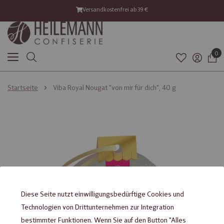
Versandkostenfrei ab 39 €
0
Startseite
Viba Royal Nougat "von mir für dich", 40 g
Zum
Zum
Ende
Anfang
der
der
Bildgalerie
Bildgalerie
springen
springen
Diese Seite nutzt einwilligungsbedürftige Cookies und
Technologien von Drittunternehmen zur Integration
bestimmter Funktionen. Wenn Sie auf den Button "Alles