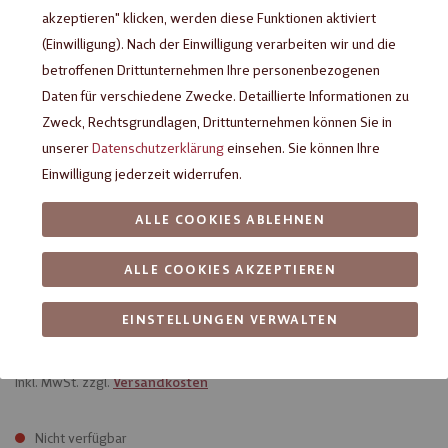
akzeptieren" klicken, werden diese Funktionen aktiviert
(Einwilligung). Nach der Einwilligung verarbeiten wir und die
betroffenen Drittunternehmen Ihre personenbezogenen
Daten für verschiedene Zwecke. Detaillierte Informationen zu
Zweck, Rechtsgrundlagen, Drittunternehmen können Sie in
unserer
Datenschutzerklärung
einsehen. Sie können Ihre
Einwilligung jederzeit widerrufen.
ALLE COOKIES ABLEHNEN
Viba Royal Nougat "von mir für
ALLE COOKIES AKZEPTIEREN
dich", 40 g
EINSTELLUNGEN VERWALTEN
Geschenkpackung gefüllt mit 4x Royal Nougat Minis
inkl. MwSt. zzgl.
Versandkosten
Nicht verfügbar