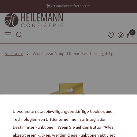
Versandkostenfrei ab 39 €
0
Startseite
Viba Classic Nougat Kleine Bescherung, 40 g
Zum
Zum
Ende
Anfang
der
der
Bildgalerie
Bildgalerie
springen
springen
Diese Seite nutzt einwilligungsbedürftige Cookies und
Technologien von Drittunternehmen zur Integration
bestimmter Funktionen. Wenn Sie auf den Button "Alles
akzeptieren" klicken, werden diese Funktionen aktiviert