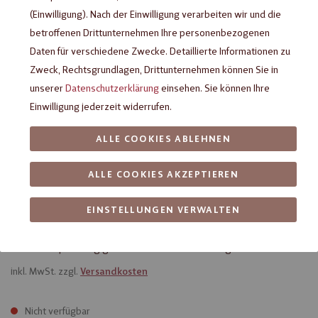
(Einwilligung). Nach der Einwilligung verarbeiten wir und die
betroffenen Drittunternehmen Ihre personenbezogenen
Daten für verschiedene Zwecke. Detaillierte Informationen zu
Zweck, Rechtsgrundlagen, Drittunternehmen können Sie in
unserer
Datenschutzerklärung
einsehen. Sie können Ihre
Einwilligung jederzeit widerrufen.
ALLE COOKIES ABLEHNEN
ALLE COOKIES AKZEPTIEREN
Viba Classic Nougat Kleine
Bescherung, 40 g
EINSTELLUNGEN VERWALTEN
Geschenkpackung gefüllt mit 4x Classic Nougat Minis
inkl. MwSt. zzgl.
Versandkosten
Nicht verfügbar