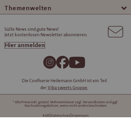
Themenwelten
Süße News sind gute News!
Jetzt kostenlosen Newsletter abonnieren.
Hier anmelden
Die Confiserie Heilemann GmbH ist ein Teil
der
Viba sweets Gruppe.
* Alle Preise inkl. gesetzl. Mehrwertsteuer zzgl. Versandkosten und ggf.
Nachnahmegebühren, wenn nicht anders beschrieben
AGB
Datenschutz
Impressum
Copyright HEILEMANN 2026