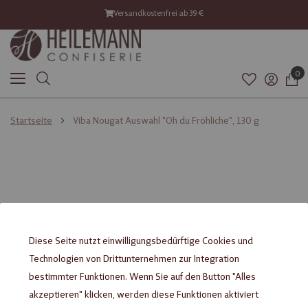
Versandkostenfrei ab 39 €
0
Startseite
Viba Nougat Auswahl "Oh du Fröhliche", 130 g
Zum
Zum
Ende
Anfang
der
der
Bildgalerie
Bildgalerie
springen
springen
Diese Seite nutzt einwilligungsbedürftige Cookies und
Technologien von Drittunternehmen zur Integration
bestimmter Funktionen. Wenn Sie auf den Button "Alles
akzeptieren" klicken, werden diese Funktionen aktiviert