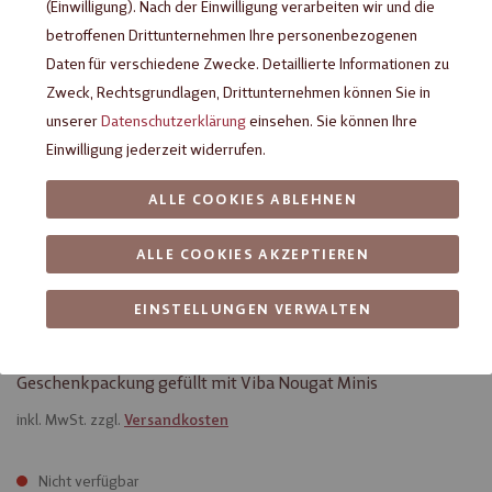
(Einwilligung). Nach der Einwilligung verarbeiten wir und die
betroffenen Drittunternehmen Ihre personenbezogenen
Daten für verschiedene Zwecke. Detaillierte Informationen zu
Zweck, Rechtsgrundlagen, Drittunternehmen können Sie in
unserer
Datenschutzerklärung
einsehen. Sie können Ihre
Einwilligung jederzeit widerrufen.
ALLE COOKIES ABLEHNEN
ALLE COOKIES AKZEPTIEREN
Viba Nougat Auswahl "Oh du
EINSTELLUNGEN VERWALTEN
Fröhliche", 130 g
Geschenkpackung gefüllt mit Viba Nougat Minis
inkl. MwSt. zzgl.
Versandkosten
Nicht verfügbar