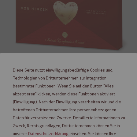
Diese Seite nutzt einwilligungsbedürftige Cookies und
Heilemann VON HERZEN Pralinen
Technologien von Drittunternehmen zur Integration
bestimmter Funktionen. Wenn Sie auf den Button "Alles
Komposition, 122 g
akzeptieren" klicken, werden diese Funktionen aktiviert
verfügbar
(Einwilligung). Nach der Einwilligung verarbeiten wir und die
betroffenen Drittunternehmen Ihre personenbezogenen
8,49 €
Daten für verschiedene Zwecke. Detaillierte Informationen zu
Inhalt: 0,122 kg (
69,59 €
/ 1 kg)
Zweck, Rechtsgrundlagen, Drittunternehmen können Sie in
unserer
Datenschutzerklärung
einsehen. Sie können Ihre