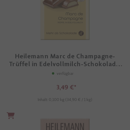
Heilemann Marc de Champagne-
Trüffel in Edelvollmilch-Schokolade,
100 g
verfügbar
3,49 €
Inhalt: 0,100 kg (
34,90 €
/ 1 kg)