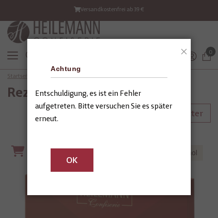
Versandkostenfrei ab 39 €
0
Schließen
Achtung
Startseite
Rezepte & DIY
Rezepte & DIY
Entschuldigung, es ist ein Fehler
aufgetreten. Bitte versuchen Sie es später
Filter
erneut.
ohne Alkohol
OK