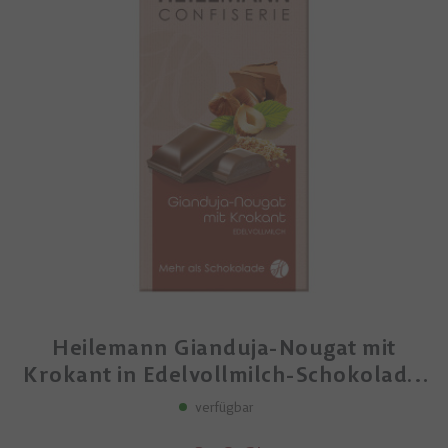
Heilemann Gianduja-Nougat mit
Krokant in Edelvollmilch-Schokolade,
100 g
verfügbar