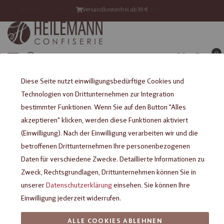
Optionalen Kühlversand ab 21°C mitbestellen – Versandstopp bei >25°C
Versandkostenfrei ab 39 €
Versand mit DHL GoGreen
0
Startseite
Rezepte & DIY
Schokolade A-Z
Diese Seite nutzt einwilligungsbedürftige Cookies und
Technologien von Drittunternehmen zur Integration
<< zurück
bestimmter Funktionen. Wenn Sie auf den Button "Alles
Schokolade A-Z
akzeptieren" klicken, werden diese Funktionen aktiviert
Schokolade A-Z
(Einwilligung). Nach der Einwilligung verarbeiten wir und die
betroffenen Drittunternehmen Ihre personenbezogenen
Leider können wir keine passenden Produkte zu ihrer
Daten für verschiedene Zwecke. Detaillierte Informationen zu
Auswahl finden.
Zweck, Rechtsgrundlagen, Drittunternehmen können Sie in
unserer
Datenschutzerklärung
einsehen. Sie können Ihre
Einwilligung jederzeit widerrufen.
ALLE COOKIES ABLEHNEN