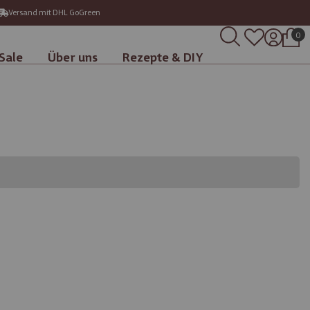
Versand mit DHL GoGreen
0
Sale
Über uns
Rezepte & DIY