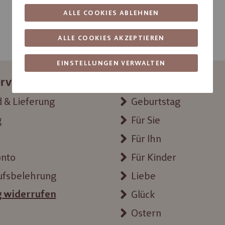
ALLE COOKIES ABLEHNEN
ALLE COOKIES AKZEPTIEREN
EINSTELLUNGEN VERWALTEN
rvice
Themenwelten
 & Lieferung
Geburtstag
g
Für Sie
Für Ihn
onto
Für Kinder
ufsbelehrung
Liebe
g widerrufen
Glück
Ostern