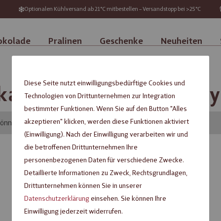
Optionalen Kühlversand ab 21°C mitbestellen – Versandstopp bei >25°C
okolade
Pralinen
Geschenke
Neuheiten
Diese Seite nutzt einwilligungsbedürftige Cookies und
kategorie für constancy
Technologien von Drittunternehmen zur Integration
bestimmter Funktionen. Wenn Sie auf den Button "Alles
akzeptieren" klicken, werden diese Funktionen aktiviert
können wir keine passenden Produkte zu ihrer Auswahl finden.
(Einwilligung). Nach der Einwilligung verarbeiten wir und
die betroffenen Drittunternehmen Ihre
personenbezogenen Daten für verschiedene Zwecke.
Detaillierte Informationen zu Zweck, Rechtsgrundlagen,
Drittunternehmen können Sie in unserer
Datenschutzerklärung
einsehen. Sie können Ihre
Einwilligung jederzeit widerrufen.