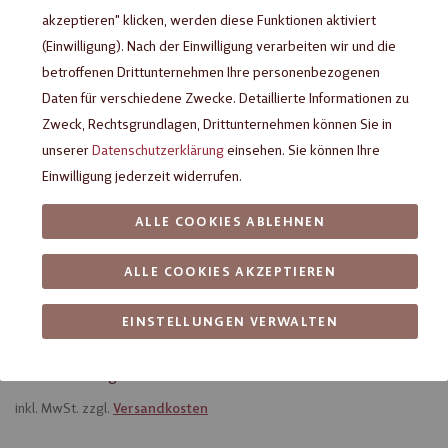
akzeptieren" klicken, werden diese Funktionen aktiviert
(Einwilligung). Nach der Einwilligung verarbeiten wir und die
betroffenen Drittunternehmen Ihre personenbezogenen
Daten für verschiedene Zwecke. Detaillierte Informationen zu
Zweck, Rechtsgrundlagen, Drittunternehmen können Sie in
unserer
Datenschutzerklärung
einsehen. Sie können Ihre
Einwilligung jederzeit widerrufen.
ALLE COOKIES ABLEHNEN
Heilemann Salted Caramel Ei,
ALLE COOKIES AKZEPTIEREN
18 g
EINSTELLUNGEN VERWALTEN
Praliné-Ei aus Edelvollmilch-Schokolade mit Salted-Caramel-
Trüffel-Füllung
inkl. MwSt. zzgl.
Versandkosten