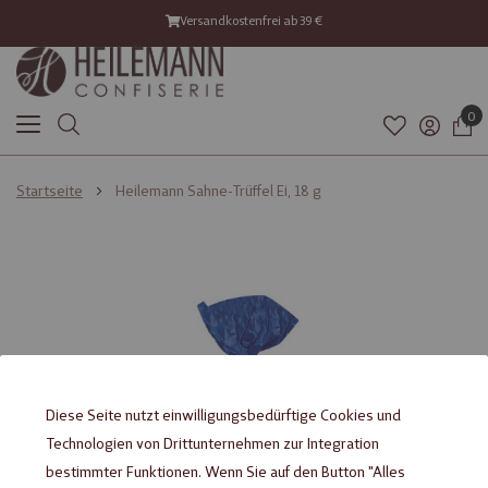
Versandkostenfrei ab 39 €
0
Startseite
Heilemann Sahne-Trüffel Ei, 18 g
Zum
Zum
Ende
Anfang
der
der
Bildgalerie
Bildgalerie
springen
springen
Diese Seite nutzt einwilligungsbedürftige Cookies und
Technologien von Drittunternehmen zur Integration
bestimmter Funktionen. Wenn Sie auf den Button "Alles