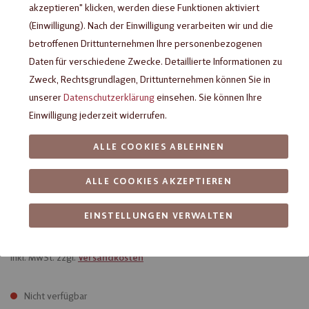
akzeptieren" klicken, werden diese Funktionen aktiviert
(Einwilligung). Nach der Einwilligung verarbeiten wir und die
betroffenen Drittunternehmen Ihre personenbezogenen
Daten für verschiedene Zwecke. Detaillierte Informationen zu
Zweck, Rechtsgrundlagen, Drittunternehmen können Sie in
unserer
Datenschutzerklärung
einsehen. Sie können Ihre
Einwilligung jederzeit widerrufen.
ALLE COOKIES ABLEHNEN
Heilemann Sahne-Trüffel Ei, 18 g
ALLE COOKIES AKZEPTIEREN
Praliné-Ei aus Edelvollmilch-Schokolade mit Sahne-Trüffel-
EINSTELLUNGEN VERWALTEN
Füllung
inkl. MwSt. zzgl.
Versandkosten
Nicht verfügbar