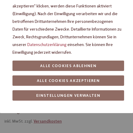
akzeptieren" klicken, werden diese Funktionen aktiviert
(Einwilligung). Nach der Einwilligung verarbeiten wir und die
betroffenen Drittunternehmen Ihre personenbezogenen
Daten für verschiedene Zwecke. Detaillierte Informationen zu
Zweck, Rechtsgrundlagen, Drittunternehmen können Sie in
unserer
Datenschutzerklärung
einsehen. Sie können Ihre
Einwilligung jederzeit widerrufen.
ALLE COOKIES ABLEHNEN
Heilemann Erdbeer-Joghurt-Ei,
ALLE COOKIES AKZEPTIEREN
18 g
EINSTELLUNGEN VERWALTEN
Praliné-Ei aus Edelbitter-Schokolade mit Erdbeer-Joghurt-
Füllung
inkl. MwSt. zzgl.
Versandkosten