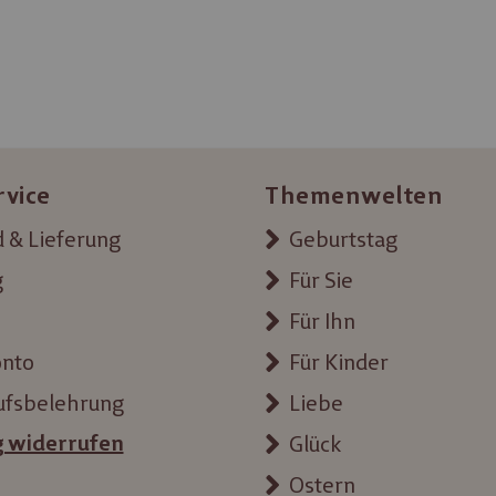
rvice
Themenwelten
 & Lieferung
Geburtstag
g
Für Sie
Für Ihn
onto
Für Kinder
ufsbelehrung
Liebe
g widerrufen
Glück
Ostern