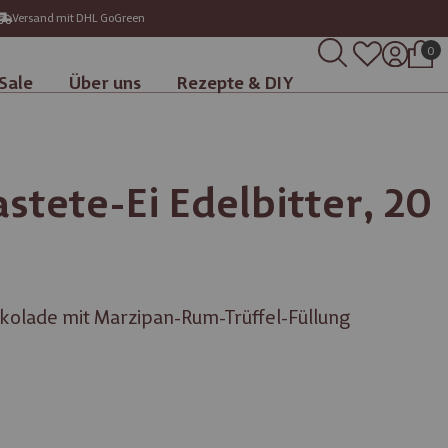
Versand mit DHL GoGreen
0
Sale
Über uns
Rezepte & DIY
tete-Ei Edelbitter, 20
okolade mit Marzipan-Rum-Trüffel-Füllung