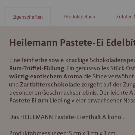
Produktdetails
Zutaten 
Eigenschaften
Heilemann Pastete-Ei Edelbit
Eine feinherbe sowie knackige Schokoladenspezi
. Ein genussvolles Stück Ost
Rum-Trüffel-Füllung
die Sinne verwöhnt
würzig-exotischem Aroma
und
zergeht auf der Zun
Zartbitterschokolade
besonderen Geschmackserlebnis. Der leichte A
zum Liebling vieler erwachsener Nas
Pastete Ei
Das HEILEMANN Pastete-Ei enthält Alkohol.
Produktabmessungen: 5 cm x 3 cm x 3 cm