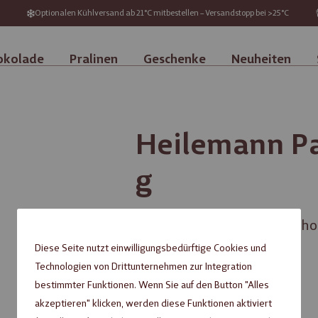
Optionalen Kühlversand ab 21°C mitbestellen – Versandstopp bei >25°C
okolade
Pralinen
Geschenke
Neuheiten
Heilemann Pas
g
Praliné-Ei aus Edelbitter-Sch
Diese Seite nutzt einwilligungsbedürftige Cookies und
inkl. MwSt. zzgl.
Versandkosten
Technologien von Drittunternehmen zur Integration
bestimmter Funktionen. Wenn Sie auf den Button "Alles
akzeptieren" klicken, werden diese Funktionen aktiviert
Nicht verfügbar