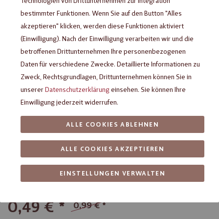
Technologien von Drittunternehmen zur Integration
bestimmter Funktionen. Wenn Sie auf den Button "Alles
akzeptieren" klicken, werden diese Funktionen aktiviert
(Einwilligung). Nach der Einwilligung verarbeiten wir und die
betroffenen Drittunternehmen Ihre personenbezogenen
Daten für verschiedene Zwecke. Detaillierte Informationen zu
Zweck, Rechtsgrundlagen, Drittunternehmen können Sie in
unserer
Datenschutzerklärung
einsehen. Sie können Ihre
Einwilligung jederzeit widerrufen.
Heilemann Marc de Champagne
ALLE COOKIES ABLEHNEN
Trüffel Ei, 18 g
ALLE COOKIES AKZEPTIEREN
Praliné-Ei aus weißer Schokolade mit Marc-de-Champagne-
EINSTELLUNGEN VERWALTEN
Trüffel-Füllung
0,49 €
0,99 €