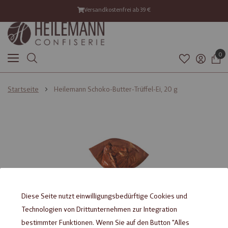
Versandkostenfrei ab 39 €
0
Startseite
Heilemann Schoko-Butter-Trüffel-Ei, 20 g
Zum
Zum
Ende
Anfang
der
der
Bildgalerie
Bildgalerie
springen
springen
Diese Seite nutzt einwilligungsbedürftige Cookies und
Technologien von Drittunternehmen zur Integration
bestimmter Funktionen. Wenn Sie auf den Button "Alles