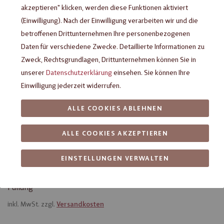
akzeptieren" klicken, werden diese Funktionen aktiviert
(Einwilligung). Nach der Einwilligung verarbeiten wir und die
betroffenen Drittunternehmen Ihre personenbezogenen
Daten für verschiedene Zwecke. Detaillierte Informationen zu
Zweck, Rechtsgrundlagen, Drittunternehmen können Sie in
unserer
Datenschutzerklärung
einsehen. Sie können Ihre
Einwilligung jederzeit widerrufen.
ALLE COOKIES ABLEHNEN
Heilemann Schoko-Butter-
ALLE COOKIES AKZEPTIEREN
Trüffel-Ei, 20 g
EINSTELLUNGEN VERWALTEN
Praliné-Ei aus Edelvollmilch-Schokolade mit Schoko-Butter-
Füllung
inkl. MwSt. zzgl.
Versandkosten